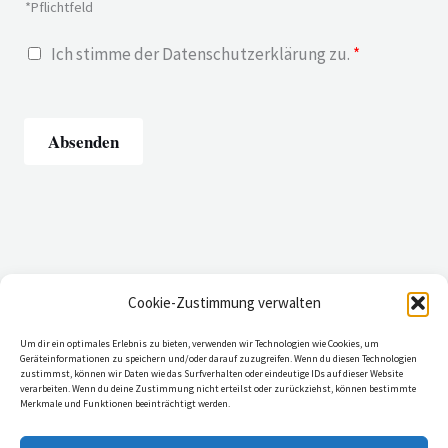
u
*Pflichtfeld
i
s
c
D
Ich stimme der Datenschutz­erklärung zu.
*
n
h
a
u
t
t
m
*
e
m
Absenden
*
n
e
s
r
c
h
u
t
Cookie-Zustimmung verwalten
z
AGB
Um dir ein optimales Erlebnis zu bieten, verwenden wir Technologien wie Cookies, um
*
Impressum
Geräteinformationen zu speichern und/oder darauf zuzugreifen. Wenn du diesen Technologien
zustimmst, können wir Daten wie das Surfverhalten oder eindeutige IDs auf dieser Website
Cookie-Richtlinie (EU)
verarbeiten. Wenn du deine Zustimmung nicht erteilst oder zurückziehst, können bestimmte
Merkmale und Funktionen beeinträchtigt werden.
Datenschutzerklärung