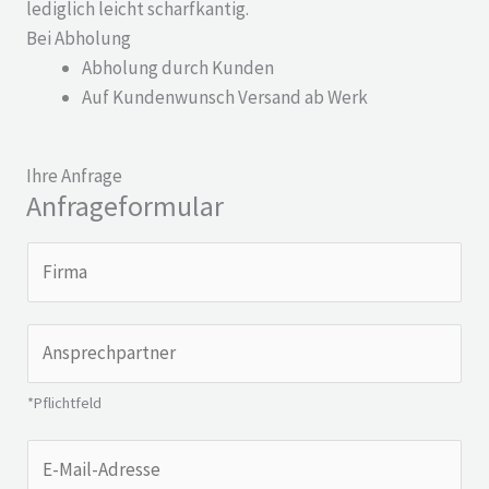
lediglich leicht scharfkantig.
Bei Abholung
Abholung durch Kunden
Auf Kundenwunsch Versand ab Werk
Ihre Anfrage
Anfrageformular
F
i
r
A
m
n
a
s
*Pflichtfeld
p
E
r
-
e