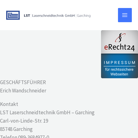
Zum
Inhalt
springen
GESCHÄFTSFÜHRER
Erich Wandschneider
Kontakt
LST Laserschneidtechnik GmbH – Garching
Carl-von-Linde-Str. 19
85748 Garching
Telefon 089-3684977-0