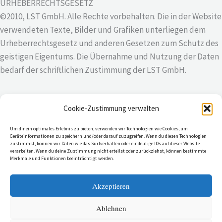
URHEBERRECHTSGESETZ
©2010, LST GmbH. Alle Rechte vorbehalten. Die in der Website
verwendeten Texte, Bilder und Grafiken unterliegen dem
Urheberrechtsgesetz und anderen Gesetzen zum Schutz des
geistigen Eigentums. Die Übernahme und Nutzung der Daten
bedarf der schriftlichen Zustimmung der LST GmbH.
Cookie-Zustimmung verwalten
AGB
Um dir ein optimales Erlebnis zu bieten, verwenden wir Technologien wie Cookies, um
Impressum
Geräteinformationen zu speichern und/oder darauf zuzugreifen. Wenn du diesen Technologien
zustimmst, können wir Daten wie das Surfverhalten oder eindeutige IDs auf dieser Website
Cookie-Richtlinie (EU)
verarbeiten. Wenn du deine Zustimmung nicht erteilst oder zurückziehst, können bestimmte
Merkmale und Funktionen beeinträchtigt werden.
Datenschutzerklärung
Akzeptieren
Ablehnen