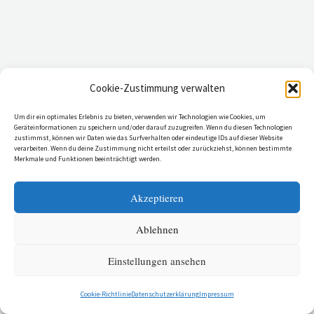
AGB
Cookie-Zustimmung verwalten
Impressum
Um dir ein optimales Erlebnis zu bieten, verwenden wir Technologien wie Cookies, um
Cookie-Richtlinie (EU)
Geräteinformationen zu speichern und/oder darauf zuzugreifen. Wenn du diesen Technologien
zustimmst, können wir Daten wie das Surfverhalten oder eindeutige IDs auf dieser Website
Datenschutzerklärung
verarbeiten. Wenn du deine Zustimmung nicht erteilst oder zurückziehst, können bestimmte
Merkmale und Funktionen beeinträchtigt werden.
Akzeptieren
Copyright © 2026 LST Laserschneidtechnik GmbH Garching
Ablehnen
Einstellungen ansehen
Cookie-Richtlinie
Datenschutzerklärung
Impressum