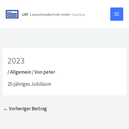
Zum
Inhalt
springen
2023
/
Allgemein
/ Von
peter
25-jähriges Jubiläum
←
Vorheriger Beitrag